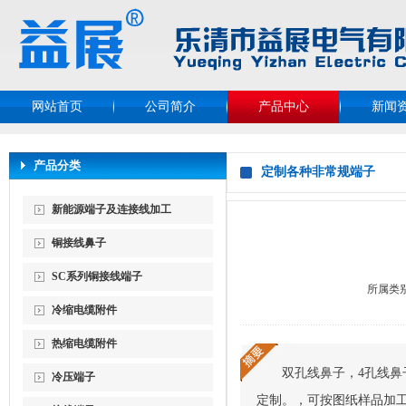
网站首页
公司简介
产品中心
新闻
产品分类
定制各种非常规端子
新能源端子及连接线加工
铜接线鼻子
SC系列铜接线端子
所属类
冷缩电缆附件
热缩电缆附件
双孔线鼻子，4孔线鼻
冷压端子
定制。，可按图纸样品加