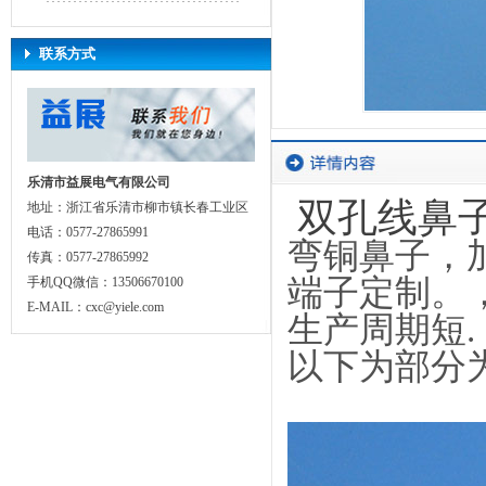
联系方式
乐清市益展电气有限公司
双孔线鼻
地址：浙江省乐清市柳市镇长春工业区
电话：0577-27865991
弯铜鼻子，
传真：0577-27865992
端子定制。
手机QQ微信：13506670100
E-MAIL：cxc@yiele.com
生产周期短.
以下为部分